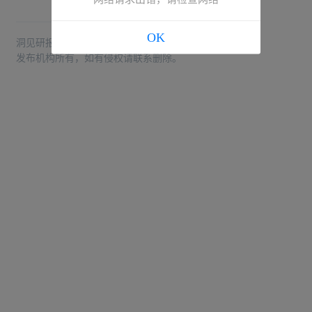
OK
洞见研报根据公开信息整理，核心观点和版权归报告
发布机构所有，如有侵权请联系删除。